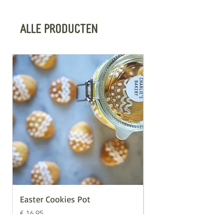
Alle producten
Easter Cookies Pot
Valentijn Cookies
Prijs
Prijs
€ 16,95
€ 16,95