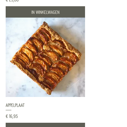
In winkelwagen
Appelplaat
Prijs
€ 16,95