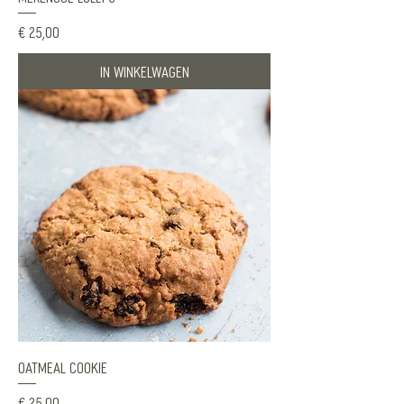
Prijs
€ 25,00
In winkelwagen
Oatmeal Cookie
Prijs
€ 25,00