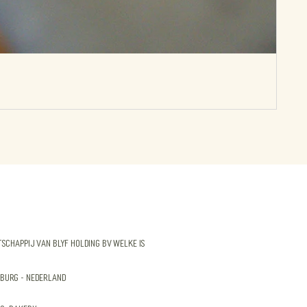
Val
Prijs
€ 16
schappij van Blyf Holding BV welke is
burg - Nederland