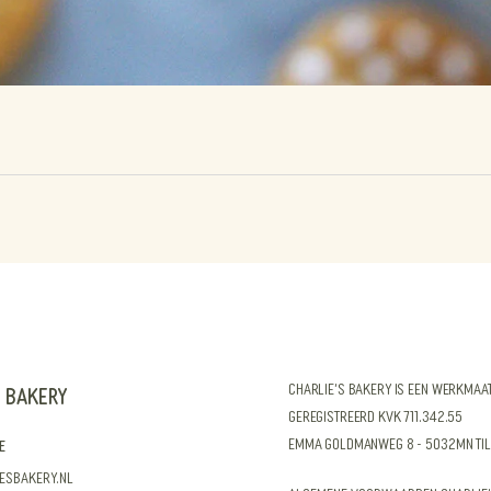
CHARLIE'S Bakery is een werkmaat
S Bakery
geregistreerd KvK 711.342.55
5
Emma Goldmanweg 8 - 5032MN Til
e
esbakery.nl