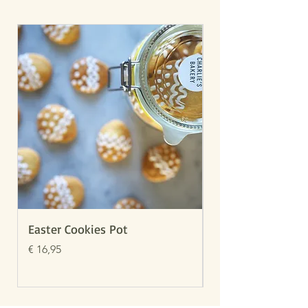
Easter Cookies Pot
Valentijn Cookies
Prijs
Prijs
€ 16,95
€ 16,95