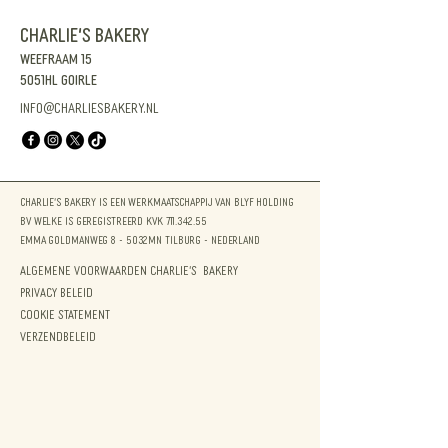
CHARLIE'S Bakery
Weefraam 15
5051HL Goirle
info@charliesbakery.nl
CHARLIE'S Bakery is een werkmaatschappij van Blyf Holding
BV welke is geregistreerd KvK
711.342.55
Emma Goldmanweg 8 - 5032MN Tilburg - Nederland
Algemene voorwaarden CHARLIE'S Bakery
Privacy Beleid
Cookie Statement
Verzendbeleid​